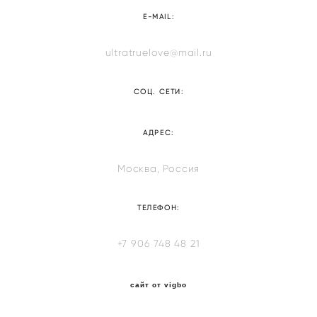
E-MAIL:
ultratruelove@mail.ru
СОЦ. СЕТИ:
АДРЕС:
Москва, Россия
ТЕЛЕФОН:
+7 906 748 48 21
сайт от vigbo