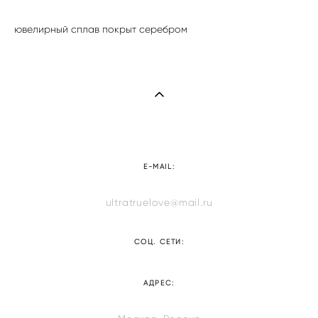
ювелирный сплав покрыт серебром
E-MAIL:
ultratruelove@mail.ru
СОЦ. СЕТИ:
АДРЕС: