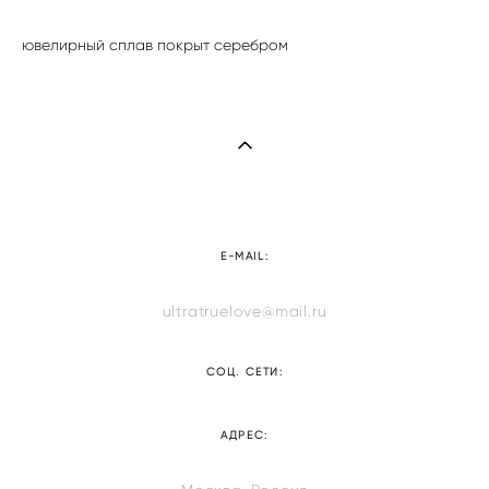
ювелирный сплав покрыт серебром
E-MAIL:
ultratruelove@mail.ru
СОЦ. СЕТИ:
АДРЕС: