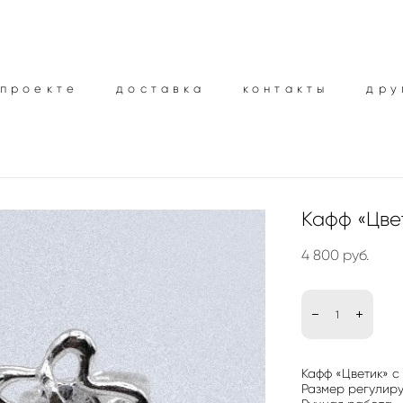
 проекте
 проекте
доставка
доставка
контакты
контакты
дру
дру
Кафф «Цве
4 800 pуб.
Кафф «Цветик» с
Размер регулир