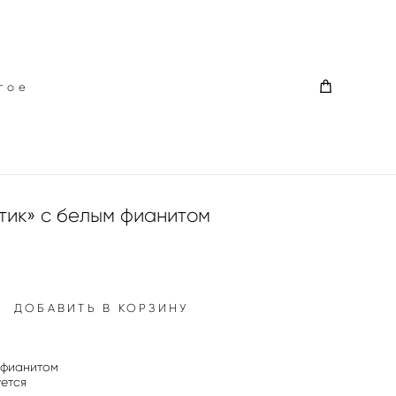
гое
гое
тик» с белым фианитом
ДОБАВИТЬ В КОРЗИНУ
 фианитом
уется