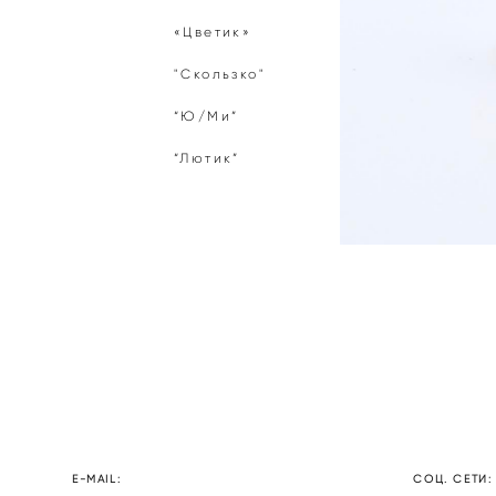
«Цветик»
"Скользко"
“Ю/Ми”
“Лютик”
E-MAIL:
СОЦ. СЕТИ: