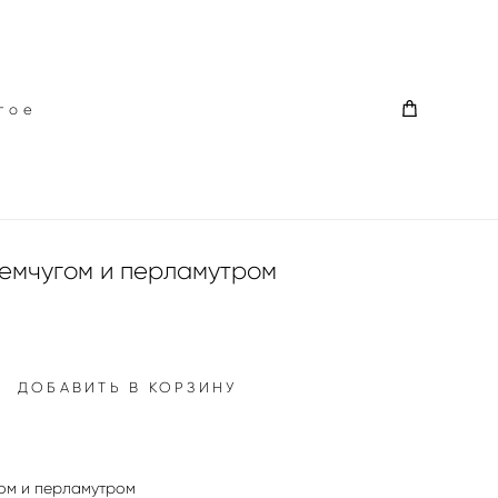
гое
гое
жемчугом и перламутром
ДОБАВИТЬ В КОРЗИНУ
гом и перламутром