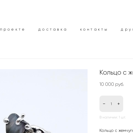
 проекте
 проекте
доставка
доставка
контакты
контакты
дру
дру
Кольцо с 
10 000 pуб.
В наличии:
1
шт.
Кольцо с жемчу