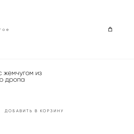
гое
гое
с жемчугом из
о дропа
ДОБАВИТЬ В КОРЗИНУ