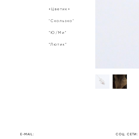
«Цветик»
"Скользко"
“Ю/Ми”
“Лютик”
E-MAIL:
СОЦ. СЕТИ: