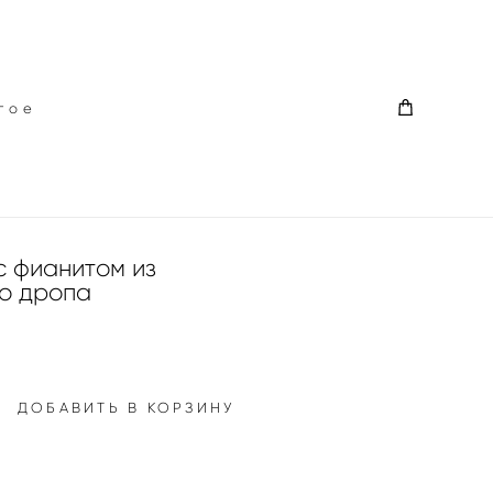
гое
гое
с фианитом из
о дропа
ДОБАВИТЬ В КОРЗИНУ