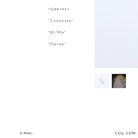
«Цветик»
"Скользко"
“Ю/Ми”
“Лютик”
E-MAIL:
СОЦ. СЕТИ: