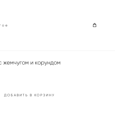
гое
гое
с жемчугом и корундом
ДОБАВИТЬ В КОРЗИНУ