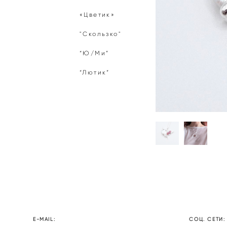
«Цветик»
"Скользко"
“Ю/Ми”
“Лютик”
E-MAIL:
СОЦ. СЕТИ: