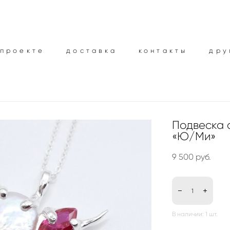
 проекте
 проекте
доставка
доставка
контакты
контакты
дру
дру
Подвеска 
«Ю/Ми»
9 500 pуб.
В наличии:
1
шт.