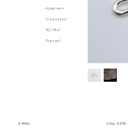
«Цветик»
"Скользко"
“Ю/Ми”
“Лютик”
E-MAIL:
СОЦ. СЕТИ: