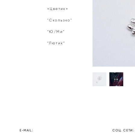
«Цветик»
"Скользко"
“Ю/Ми”
“Лютик”
E-MAIL:
СОЦ. СЕТИ: