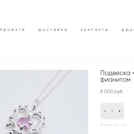
 проекте
 проекте
доставка
доставка
контакты
контакты
дру
дру
Подвеска 
фианитом
8 000 pуб.
В наличии:
1
шт.