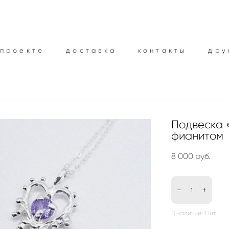
 проекте
 проекте
доставка
доставка
контакты
контакты
дру
дру
Подвеска 
фианитом
8 000 pуб.
В наличии:
1
шт.