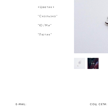
«Цветик»
"Скользко"
“Ю/Ми”
“Лютик”
E-MAIL:
СОЦ. СЕТИ: