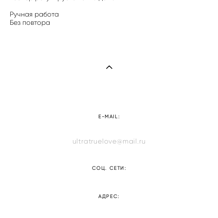
Ручная работа
Без повтора
E-MAIL:
ultratruelove@mail.ru
СОЦ. СЕТИ:
АДРЕС: